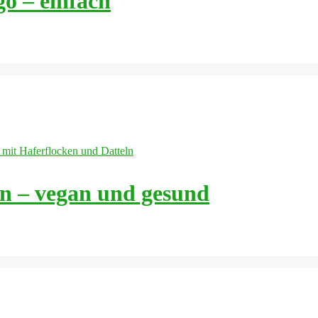
o – einfach
en – vegan und gesund