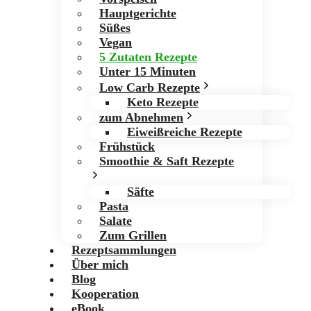
Hauptgerichte
Süßes
Vegan
5 Zutaten Rezepte
Unter 15 Minuten
Low Carb Rezepte
Keto Rezepte
zum Abnehmen
Eiweißreiche Rezepte
Frühstück
Smoothie & Saft Rezepte
Säfte
Pasta
Salate
Zum Grillen
Rezeptsammlungen
Über mich
Blog
Kooperation
eBook