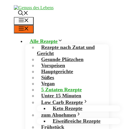
Zum
Inhalt
springen
Menü
Menü
Alle Rezepte
Rezepte nach Zutat und
Gericht
Gesunde Plätzchen
Vorspeisen
Hauptgerichte
Süßes
Vegan
5 Zutaten Rezepte
Unter 15 Minuten
Low Carb Rezepte
Keto Rezepte
zum Abnehmen
Eiweißreiche Rezepte
Frühstück