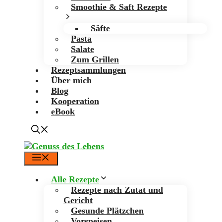
Smoothie & Saft Rezepte
Säfte
Pasta
Salate
Zum Grillen
Rezeptsammlungen
Über mich
Blog
Kooperation
eBook
Menü
Alle Rezepte
Rezepte nach Zutat und
Gericht
Gesunde Plätzchen
Vorspeisen