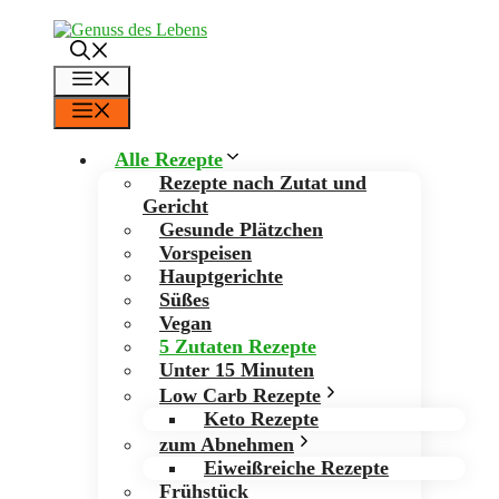
Zum
Inhalt
springen
Menü
Menü
Alle Rezepte
Rezepte nach Zutat und
Gericht
Gesunde Plätzchen
Vorspeisen
Hauptgerichte
Süßes
Vegan
5 Zutaten Rezepte
Unter 15 Minuten
Low Carb Rezepte
Keto Rezepte
zum Abnehmen
Eiweißreiche Rezepte
Frühstück