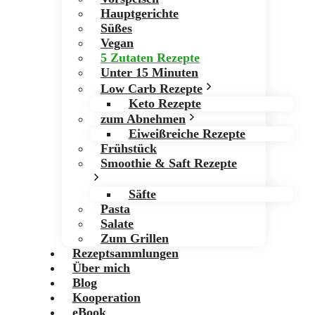
Hauptgerichte
Süßes
Vegan
5 Zutaten Rezepte
Unter 15 Minuten
Low Carb Rezepte
Keto Rezepte
zum Abnehmen
Eiweißreiche Rezepte
Frühstück
Smoothie & Saft Rezepte
Säfte
Pasta
Salate
Zum Grillen
Rezeptsammlungen
Über mich
Blog
Kooperation
eBook