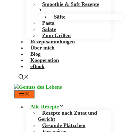
Smoothie & Saft Rezepte
Säfte
Pasta
Salate
Zum Grillen
Rezeptsammlungen
Über mich
Blog
Kooperation
eBook
Menü
Alle Rezepte
Rezepte nach Zutat und
Gericht
Gesunde Plätzchen
Vorspeisen