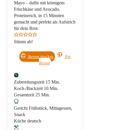
Mayo – dafür mit körnigem
Frischkäse und Avocado.
Proteinreich, in 15 Minuten
gemacht und perfekt als Aufstrich
für dein Brot.
Stimm ab!
Rezept drucken
Pin
Rezept
Minuten
Zubereitungszeit
15
Min.
Minuten
Koch-/Backzeit
10
Min.
Minuten
Gesamtzeit
25
Min.
Gericht
Frühstück, Mittagessen,
Snack
Küche
deutsch