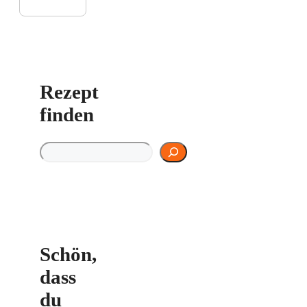
Rezept
finden
Rezept finden
Schön,
dass
du