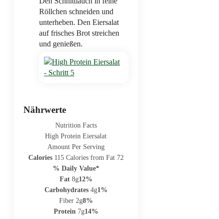
Den Schnittlauch in feine
Röllchen schneiden und
unterheben. Den Eiersalat
auf frisches Brot streichen
und genießen.
Nährwerte
Nutrition Facts
High Protein Eiersalat
Amount Per Serving
Calories
115
Calories from Fat 72
% Daily Value*
Fat
8g
12%
Carbohydrates
4g
1%
Fiber 2g
8%
Protein
7g
14%