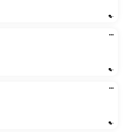
~
~
~