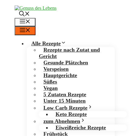
Zum
Inhalt
springen
Menü
Menü
Alle Rezepte
Rezepte nach Zutat und
Gericht
Gesunde Plätzchen
Vorspeisen
Hauptgerichte
Süßes
Vegan
5 Zutaten Rezepte
Unter 15 Minuten
Low Carb Rezepte
Keto Rezepte
zum Abnehmen
Eiweißreiche Rezepte
Frühstück