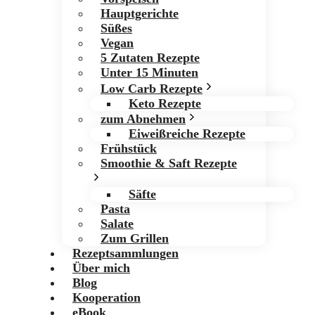
Hauptgerichte
Süßes
Vegan
5 Zutaten Rezepte
Unter 15 Minuten
Low Carb Rezepte
Keto Rezepte
zum Abnehmen
Eiweißreiche Rezepte
Frühstück
Smoothie & Saft Rezepte
Säfte
Pasta
Salate
Zum Grillen
Rezeptsammlungen
Über mich
Blog
Kooperation
eBook