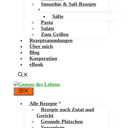
Smoothie & Saft Rezepte
Säfte
Pasta
Salate
Zum Grillen
Rezeptsammlungen
Über mich
Blog
Kooperation
eBook
Menü
Alle Rezepte
Rezepte nach Zutat und
Gericht
Gesunde Plätzchen
Vorspeisen