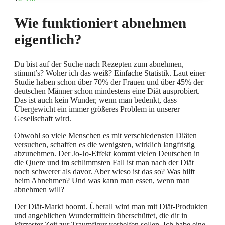
Wie funktioniert abnehmen
eigentlich?
Du bist auf der Suche nach Rezepten zum abnehmen,
stimmt’s? Woher ich das weiß? Einfache Statistik. Laut einer
Studie haben schon über 70% der Frauen und über 45% der
deutschen Männer schon mindestens eine Diät ausprobiert.
Das ist auch kein Wunder, wenn man bedenkt, dass
Übergewicht ein immer größeres Problem in unserer
Gesellschaft wird.
Obwohl so viele Menschen es mit verschiedensten Diäten
versuchen, schaffen es die wenigsten, wirklich langfristig
abzunehmen. Der Jo-Jo-Effekt kommt vielen Deutschen in
die Quere und im schlimmsten Fall ist man nach der Diät
noch schwerer als davor. Aber wieso ist das so? Was hilft
beim Abnehmen? Und was kann man essen, wenn man
abnehmen will?
Der Diät-Markt boomt. Überall wird man mit Diät-Produkten
und angeblichen Wundermitteln überschüttet, die dir in
kürzester Zeit zur Traumfigur verhelfen sollen. Ich habe eine