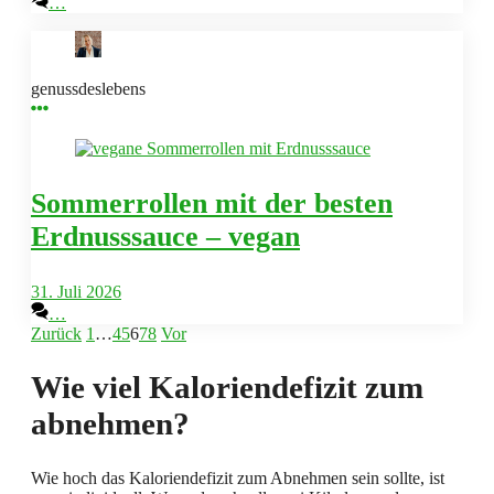
…
genussdeslebens
Sommerrollen mit der besten
Erdnusssauce – vegan
31. Juli 2026
…
Zurück
1
…
4
5
6
7
8
Vor
Wie viel Kaloriendefizit zum
abnehmen?
Wie hoch das Kaloriendefizit zum Abnehmen sein sollte, ist