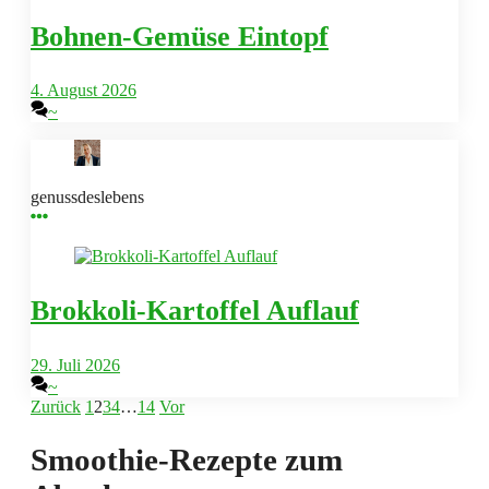
Bohnen-Gemüse Eintopf
4. August 2026
~
genussdeslebens
Brokkoli-Kartoffel Auflauf
29. Juli 2026
~
Zurück
1
2
3
4
…
14
Vor
Smoothie-Rezepte zum