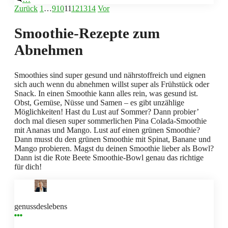
Zurück
1
…
9
10
11
12
13
14
Vor
Smoothie-Rezepte zum
Abnehmen
Smoothies sind super gesund und nährstoffreich und eignen
sich auch wenn du abnehmen willst super als Frühstück oder
Snack. In einen Smoothie kann alles rein, was gesund ist.
Obst, Gemüse, Nüsse und Samen – es gibt unzählige
Möglichkeiten! Hast du Lust auf Sommer? Dann probier’
doch mal diesen super sommerlichen Pina Colada-Smoothie
mit Ananas und Mango. Lust auf einen grünen Smoothie?
Dann musst du den grünen Smoothie mit Spinat, Banane und
Mango probieren. Magst du deinen Smoothie lieber als Bowl?
Dann ist die Rote Beete Smoothie-Bowl genau das richtige
für dich!
genussdeslebens