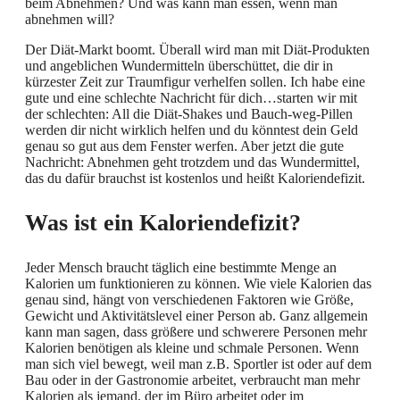
beim Abnehmen? Und was kann man essen, wenn man
abnehmen will?
Der Diät-Markt boomt. Überall wird man mit Diät-Produkten
und angeblichen Wundermitteln überschüttet, die dir in
kürzester Zeit zur Traumfigur verhelfen sollen. Ich habe eine
gute und eine schlechte Nachricht für dich…starten wir mit
der schlechten: All die Diät-Shakes und Bauch-weg-Pillen
werden dir nicht wirklich helfen und du könntest dein Geld
genau so gut aus dem Fenster werfen. Aber jetzt die gute
Nachricht: Abnehmen geht trotzdem und das Wundermittel,
das du dafür brauchst ist kostenlos und heißt Kaloriendefizit.
Was ist ein Kaloriendefizit?
Jeder Mensch braucht täglich eine bestimmte Menge an
Kalorien um funktionieren zu können. Wie viele Kalorien das
genau sind, hängt von verschiedenen Faktoren wie Größe,
Gewicht und Aktivitätslevel einer Person ab. Ganz allgemein
kann man sagen, dass größere und schwerere Personen mehr
Kalorien benötigen als kleine und schmale Personen. Wenn
man sich viel bewegt, weil man z.B. Sportler ist oder auf dem
Bau oder in der Gastronomie arbeitet, verbraucht man mehr
Kalorien als jemand, der im Büro arbeitet oder im