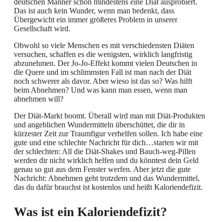
deutschen Männer schon mindestens eine Diät ausprobiert.
Das ist auch kein Wunder, wenn man bedenkt, dass
Übergewicht ein immer größeres Problem in unserer
Gesellschaft wird.
Obwohl so viele Menschen es mit verschiedensten Diäten
versuchen, schaffen es die wenigsten, wirklich langfristig
abzunehmen. Der Jo-Jo-Effekt kommt vielen Deutschen in
die Quere und im schlimmsten Fall ist man nach der Diät
noch schwerer als davor. Aber wieso ist das so? Was hilft
beim Abnehmen? Und was kann man essen, wenn man
abnehmen will?
Der Diät-Markt boomt. Überall wird man mit Diät-Produkten
und angeblichen Wundermitteln überschüttet, die dir in
kürzester Zeit zur Traumfigur verhelfen sollen. Ich habe eine
gute und eine schlechte Nachricht für dich…starten wir mit
der schlechten: All die Diät-Shakes und Bauch-weg-Pillen
werden dir nicht wirklich helfen und du könntest dein Geld
genau so gut aus dem Fenster werfen. Aber jetzt die gute
Nachricht: Abnehmen geht trotzdem und das Wundermittel,
das du dafür brauchst ist kostenlos und heißt Kaloriendefizit.
Was ist ein Kaloriendefizit?