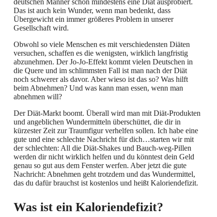
deutschen Männer schon mindestens eine Diät ausprobiert.
Das ist auch kein Wunder, wenn man bedenkt, dass
Übergewicht ein immer größeres Problem in unserer
Gesellschaft wird.
Obwohl so viele Menschen es mit verschiedensten Diäten
versuchen, schaffen es die wenigsten, wirklich langfristig
abzunehmen. Der Jo-Jo-Effekt kommt vielen Deutschen in
die Quere und im schlimmsten Fall ist man nach der Diät
noch schwerer als davor. Aber wieso ist das so? Was hilft
beim Abnehmen? Und was kann man essen, wenn man
abnehmen will?
Der Diät-Markt boomt. Überall wird man mit Diät-Produkten
und angeblichen Wundermitteln überschüttet, die dir in
kürzester Zeit zur Traumfigur verhelfen sollen. Ich habe eine
gute und eine schlechte Nachricht für dich…starten wir mit
der schlechten: All die Diät-Shakes und Bauch-weg-Pillen
werden dir nicht wirklich helfen und du könntest dein Geld
genau so gut aus dem Fenster werfen. Aber jetzt die gute
Nachricht: Abnehmen geht trotzdem und das Wundermittel,
das du dafür brauchst ist kostenlos und heißt Kaloriendefizit.
Was ist ein Kaloriendefizit?