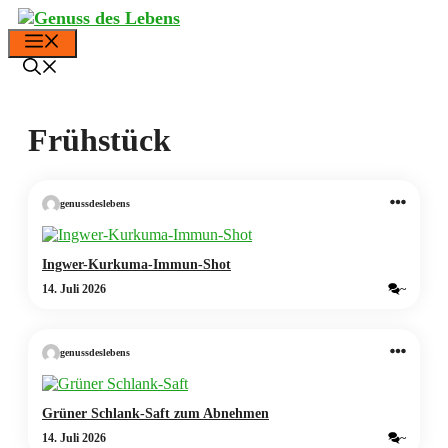
Zum
Inhalt
Menü
springen
Frühstück
genussdeslebens
Ingwer-Kurkuma-Immun-Shot
14. Juli 2026
~
genussdeslebens
Grüner Schlank-Saft zum Abnehmen
14. Juli 2026
~