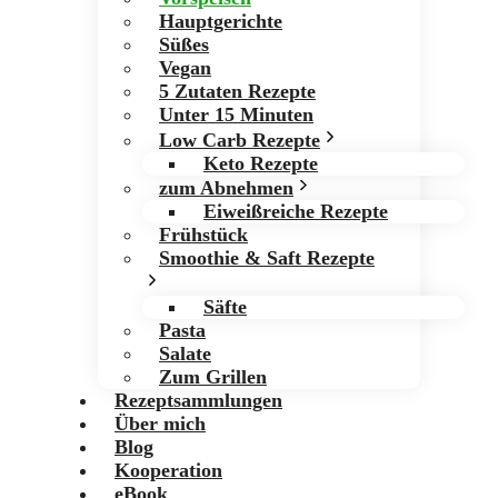
Hauptgerichte
Süßes
Vegan
5 Zutaten Rezepte
Unter 15 Minuten
Low Carb Rezepte
Keto Rezepte
zum Abnehmen
Eiweißreiche Rezepte
Frühstück
Smoothie & Saft Rezepte
Säfte
Pasta
Salate
Zum Grillen
Rezeptsammlungen
Über mich
Blog
Kooperation
eBook