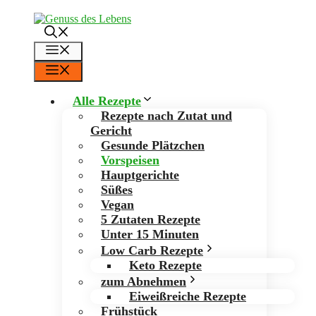
Zum
Inhalt
springen
Menü
Menü
Alle Rezepte
Rezepte nach Zutat und
Gericht
Gesunde Plätzchen
Vorspeisen
Hauptgerichte
Süßes
Vegan
5 Zutaten Rezepte
Unter 15 Minuten
Low Carb Rezepte
Keto Rezepte
zum Abnehmen
Eiweißreiche Rezepte
Frühstück