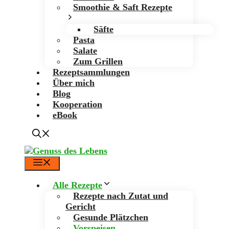
Smoothie & Saft Rezepte
Säfte
Pasta
Salate
Zum Grillen
Rezeptsammlungen
Über mich
Blog
Kooperation
eBook
Menü
Alle Rezepte
Rezepte nach Zutat und
Gericht
Gesunde Plätzchen
Vorspeisen