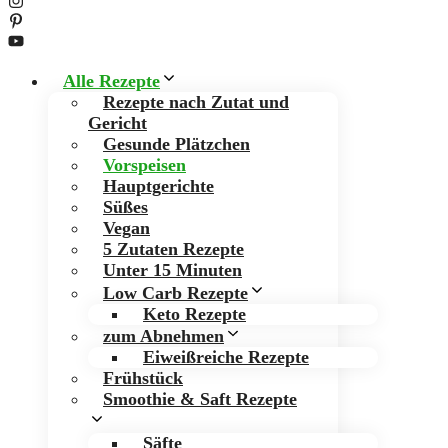
Alle Rezepte
Rezepte nach Zutat und
Gericht
Gesunde Plätzchen
Vorspeisen
Hauptgerichte
Süßes
Vegan
5 Zutaten Rezepte
Unter 15 Minuten
Low Carb Rezepte
Keto Rezepte
zum Abnehmen
Eiweißreiche Rezepte
Frühstück
Smoothie & Saft Rezepte
Säfte