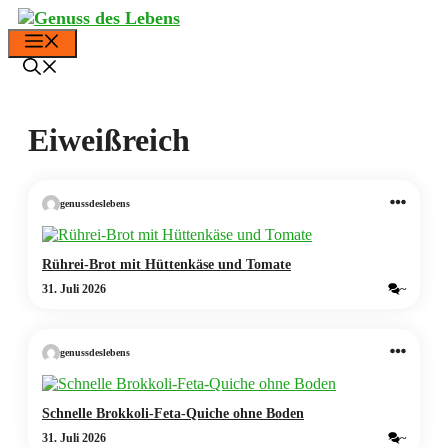
Zum
Inhalt
Menü
springen
Eiweißreich
genussdeslebens
Rührei-Brot mit Hüttenkäse und Tomate
31. Juli 2026
~
genussdeslebens
Schnelle Brokkoli-Feta-Quiche ohne Boden
31. Juli 2026
~