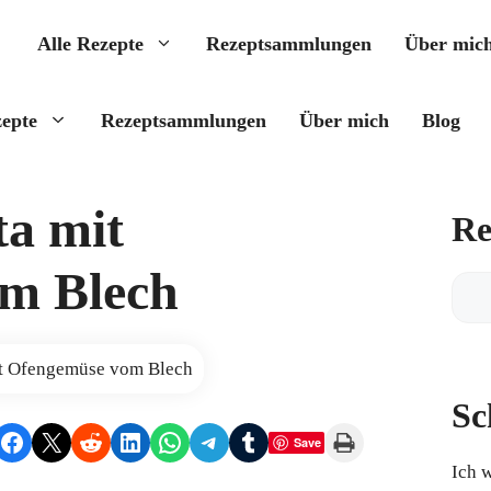
Alle Rezepte
Rezeptsammlungen
Über mic
zepte
Rezeptsammlungen
Über mich
Blog
ta mit
Re
m Blech
Reze
find
Sc
Share on Facebook
Share on X
Share on Reddit
Share on LinkedIn
Share on WhatsApp
Share on Telegram
Share on Tumblr
Print this Page
Save
Ich 