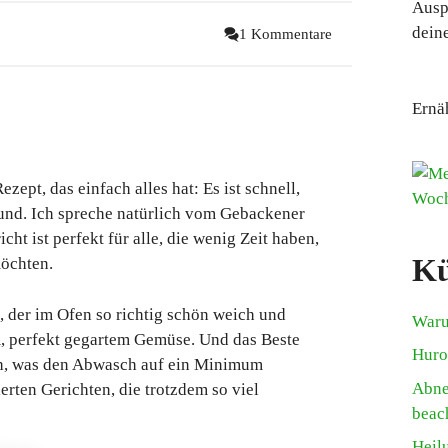
Ausp
deine
1 Kommentare
Ernä
zept, das einfach alles hat: Es ist schnell,
und. Ich spreche natürlich vom Gebackener
t ist perfekt für alle, die wenig Zeit haben,
Kü
möchten.
ta, der im Ofen so richtig schön weich und
Waru
, perfekt gegartem Gemüse. Und das Beste
Huro
ch, was den Abwasch auf ein Minimum
Abne
erten Gerichten, die trotzdem so viel
beac
Heil