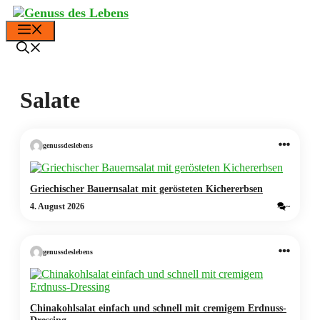
Zum
Inhalt
Menü
springen
Salate
genussdeslebens
Griechischer Bauernsalat mit gerösteten Kichererbsen
4. August 2026
~
genussdeslebens
Chinakohlsalat einfach und schnell mit cremigem Erdnuss-
Dressing