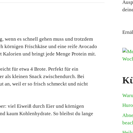
Ausp
deine
Ernä
ing, wenn es schnell gehen muss und trotzdem
ich körnigen Frischkäse und eine reife Avocado
t Kalorien und bringt jede Menge Protein mit.
eicht für etwa 4 Brote. Perfekt für ein
der als kleinen Snack zwischendurch. Bei
Kü
t an, weil er so frisch schmeckt und nicht
Waru
Huro
er: viel Eiweiß durch Eier und körnigen
und kaum Kohlenhydrate. So bleibst du lange
Abne
beac
Heil