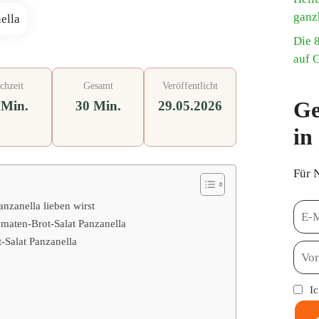
ganz
Die 
auf 
chzeit
Gesamt
Veröffentlicht
Ge
 Min.
30 Min.
29.05.2026
in
Für 
nzanella lieben wirst
omaten-Brot-Salat Panzanella
-Salat Panzanella
I