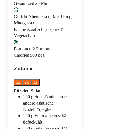
Minuten
Gesamtzeit
25
Min.
Gericht
Abendessen, Meal Prep,
Mittagessen
Küche
Asiatisch (inspiriert),
Vegetarisch
Portionen
2
Portionen
Calories
500
kcal
Zutaten
1x
2x
3x
Für den Salat
150
g
Soba-Nudeln
oder
andere asiatische
Nudeln/Spaghetti
150
g
Edamame
geschält,
tiefgekühlt
150
g
Salatgurke
ca. 1/2