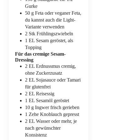
Gurke
50
g
Feta
oder veganer Feta,
du kannst auch die Light-
Variante verwenden
2
Stk
Frühlingszwiebeln
1
EL
Sesam
geröstet, als
Topping
Für das cremige Sesam-
Dressing
2
EL
Erdnussmus
cremig,
ohne Zuckerzusatz
2
EL
Sojasauce
oder Tamari
für glutenfrei
2
EL
Reisessig
1
EL
Sesamöl
geröstet
10
g
Ingwer
frisch gerieben
1
Zehe
Knoblauch
gepresst
2
EL
Wasser
oder mehr, je
nach gewünschter
Konsistenz