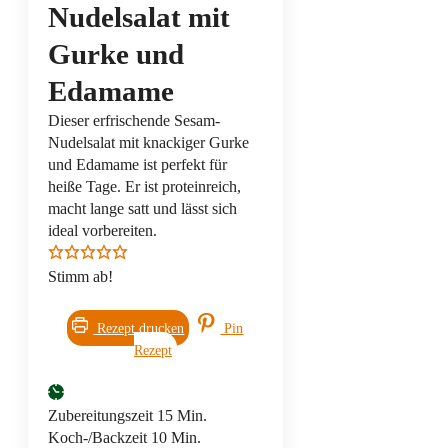
Nudelsalat mit
Gurke und
Edamame
Dieser erfrischende Sesam-
Nudelsalat mit knackiger Gurke
und Edamame ist perfekt für
heiße Tage. Er ist proteinreich,
macht lange satt und lässt sich
ideal vorbereiten.
Stimm ab!
Rezept drucken
Pin
Rezept
Minuten
Zubereitungszeit
15
Min.
Minuten
Koch-/Backzeit
10
Min.