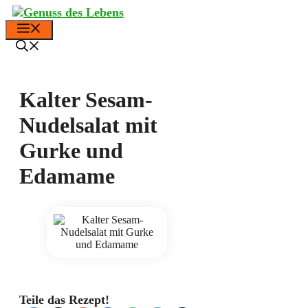
Zum
Inhalt
Menü
springen
Kalter Sesam-
Nudelsalat mit
Gurke und
Edamame
Teile das Rezept!