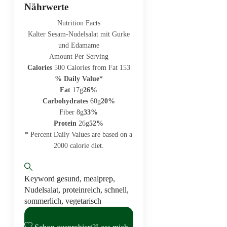
Nährwerte
Nutrition Facts
Kalter Sesam-Nudelsalat mit Gurke
und Edamame
Amount Per Serving
Calories
500
Calories from Fat 153
% Daily Value*
Fat
17g
26%
Carbohydrates
60g
20%
Fiber 8g
33%
Protein
26g
52%
* Percent Daily Values are based on a
2000 calorie diet.
Keyword
gesund, mealprep,
Nudelsalat, proteinreich, schnell,
sommerlich, vegetarisch