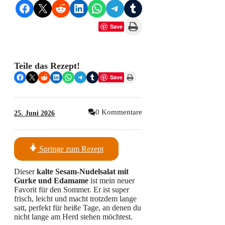
Share on Facebook
Share on X
Share on Reddit
Share on LinkedIn
Share on WhatsApp
Share on Telegram
Share on Tumblr
Print this Page
Save
Teile das Rezept!
Share on Facebook
Share on X
Share on Reddit
Share on LinkedIn
Share on WhatsApp
Share on Telegram
Share on Tumblr
Print this Page
Save
0 Kommentare
25. Juni 2026
Springe zum Rezept
Dieser
kalte Sesam-Nudelsalat mit
Gurke und Edamame
ist mein neuer
Favorit für den Sommer. Er ist super
frisch, leicht und macht trotzdem lange
satt, perfekt für heiße Tage, an denen du
nicht lange am Herd stehen möchtest.