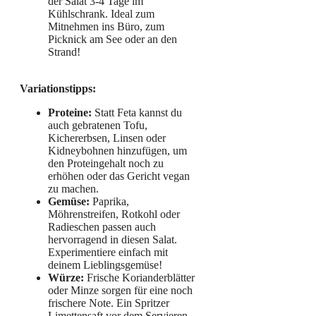
der Salat 3-4 Tage im
Kühlschrank. Ideal zum
Mitnehmen ins Büro, zum
Picknick am See oder an den
Strand!
Variationstipps:
Proteine:
Statt Feta kannst du
auch gebratenen Tofu,
Kichererbsen, Linsen oder
Kidneybohnen hinzufügen, um
den Proteingehalt noch zu
erhöhen oder das Gericht vegan
zu machen.
Gemüse:
Paprika,
Möhrenstreifen, Rotkohl oder
Radieschen passen auch
hervorragend in diesen Salat.
Experimentiere einfach mit
deinem Lieblingsgemüse!
Würze:
Frische Korianderblätter
oder Minze sorgen für eine noch
frischere Note. Ein Spritzer
Limettensaft vor dem Servieren