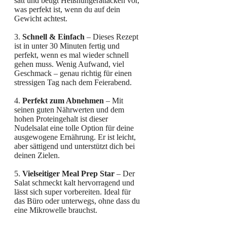
satt und beugt Heißhungerattacken vor,
was perfekt ist, wenn du auf dein
Gewicht achtest.
3.
Schnell & Einfach
– Dieses Rezept
ist in unter 30 Minuten fertig und
perfekt, wenn es mal wieder schnell
gehen muss. Wenig Aufwand, viel
Geschmack – genau richtig für einen
stressigen Tag nach dem Feierabend.
4.
Perfekt zum Abnehmen
– Mit
seinen guten Nährwerten und dem
hohen Proteingehalt ist dieser
Nudelsalat eine tolle Option für deine
ausgewogene Ernährung. Er ist leicht,
aber sättigend und unterstützt dich bei
deinen Zielen.
5.
Vielseitiger Meal Prep Star
– Der
Salat schmeckt kalt hervorragend und
lässt sich super vorbereiten. Ideal für
das Büro oder unterwegs, ohne dass du
eine Mikrowelle brauchst.