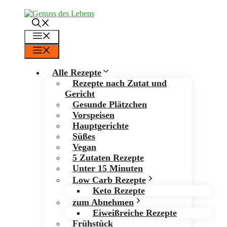
Zum
Inhalt
springen
Menü
Menü
Alle Rezepte
Rezepte nach Zutat und
Gericht
Gesunde Plätzchen
Vorspeisen
Hauptgerichte
Süßes
Vegan
5 Zutaten Rezepte
Unter 15 Minuten
Low Carb Rezepte
Keto Rezepte
zum Abnehmen
Eiweißreiche Rezepte
Frühstück