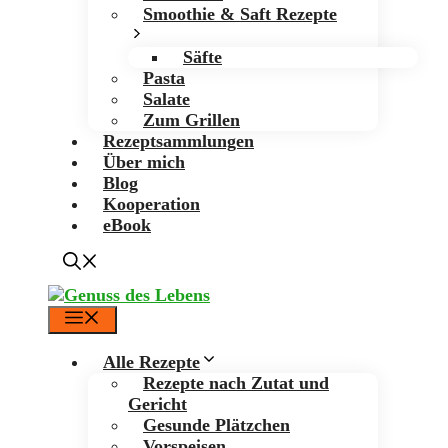
Smoothie & Saft Rezepte
Säfte
Pasta
Salate
Zum Grillen
Rezeptsammlungen
Über mich
Blog
Kooperation
eBook
Menü
Alle Rezepte
Rezepte nach Zutat und
Gericht
Gesunde Plätzchen
Vorspeisen