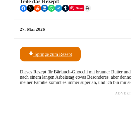
Teile das Rezept!
Share on Facebook
Share on X
Share on Reddit
Share on LinkedIn
Share on WhatsApp
Share on Telegram
Share on Tumblr
Print this Page
Save
27. Mai 2026
Springe zum Rezept
Dieses Rezept für Bärlauch-Gnocchi mit brauner Butter und 
nach einem langen Arbeitstag etwas Besonderes, aber denno
meiner Familie kommt es immer super an, und ich bin mir sic