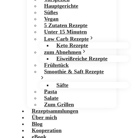
Hauptgerichte
Süßes
Vegan
5 Zutaten Rezepte
Unter 15 Minuten
Low Carb Rezepte
Keto Rezepte
zum Abnehmen
Eiweißreiche Rezepte
Frühstück
Smoothie & Saft Rezepte
Säfte
Pasta
Salate
Zum Grillen
Rezeptsammlungen
Über mich
Blog
Kooperation
eBook