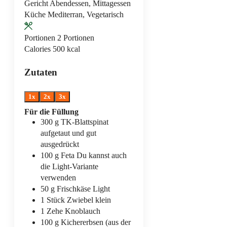
Gericht
Abendessen, Mittagessen
Küche
Mediterran, Vegetarisch
Portionen
2
Portionen
Calories
500
kcal
Zutaten
1x
2x
3x
Für die Füllung
300
g
TK-Blattspinat
aufgetaut und gut
ausgedrückt
100
g
Feta
Du kannst auch
die Light-Variante
verwenden
50
g
Frischkäse Light
1
Stück
Zwiebel
klein
1
Zehe
Knoblauch
100
g
Kichererbsen (aus der