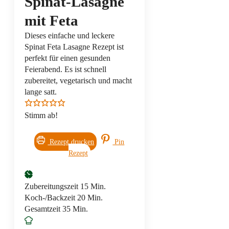
Spinat-Lasagne
mit Feta
Dieses einfache und leckere
Spinat Feta Lasagne Rezept ist
perfekt für einen gesunden
Feierabend. Es ist schnell
zubereitet, vegetarisch und macht
lange satt.
Stimm ab!
Rezept drucken
Pin
Rezept
Minuten
Zubereitungszeit
15
Min.
Minuten
Koch-/Backzeit
20
Min.
Minuten
Gesamtzeit
35
Min.