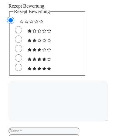
Rezept Bewertung
Rezept Bewertung
Kommentar
Name
E-
Mail-