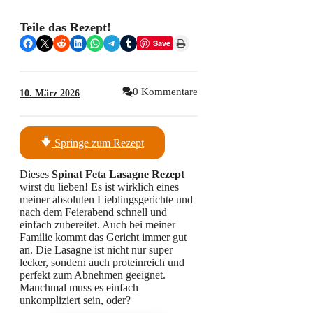
Teile das Rezept!
Share on Facebook
Share on X
Share on Reddit
Share on LinkedIn
Share on WhatsApp
Share on Telegram
Share on Tumblr
Print this Page
Save
0 Kommentare
10. März 2026
Springe zum Rezept
Dieses
Spinat Feta Lasagne Rezept
wirst du lieben! Es ist wirklich eines
meiner absoluten Lieblingsgerichte und
nach dem Feierabend schnell und
einfach zubereitet. Auch bei meiner
Familie kommt das Gericht immer gut
an. Die Lasagne ist nicht nur super
lecker, sondern auch proteinreich und
perfekt zum Abnehmen geeignet.
Manchmal muss es einfach
unkompliziert sein, oder?