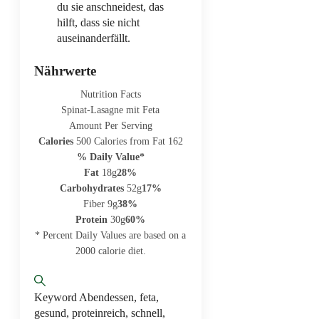
du sie anschneidest, das
hilft, dass sie nicht
auseinanderfällt.
Nährwerte
Nutrition Facts
Spinat-Lasagne mit Feta
Amount Per Serving
Calories
500
Calories from Fat 162
% Daily Value*
Fat
18g
28%
Carbohydrates
52g
17%
Fiber 9g
38%
Protein
30g
60%
* Percent Daily Values are based on a
2000 calorie diet.
Keyword
Abendessen, feta,
gesund, proteinreich, schnell,