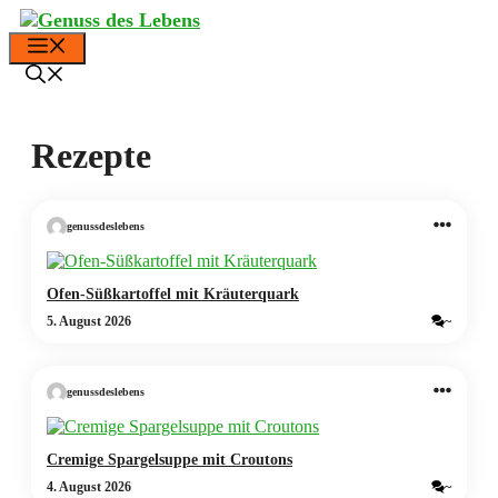
Zum
Inhalt
Menü
springen
Rezepte
genussdeslebens
Ofen-Süßkartoffel mit Kräuterquark
5. August 2026
~
genussdeslebens
Cremige Spargelsuppe mit Croutons
4. August 2026
~