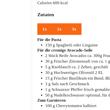
Calories
600
kcal
Zutaten
1x
2x
3x
Für die Pasta
150
g
Spaghetti
oder Linguine
Für die cremige Avocado-Soße
2
Stück
Reife Avocados
ca. 300g Fru
30
g
Frischer Zitronensaft
von ca. 1 
5
g
Knoblauch
ca. 2 Zehen, geschält
30
g
Hochwertiges Olivenöl
2 EL
15
g
Frischer Basilikum
ein Bund, Bl
3
g
Salz
nach Geschmack
1
g
Schwarzer Pfeffer
frisch gemahl
50
g
Nudelkochwasser
optional, für 
Zum Garnieren
100
g
Cherrytomaten
halbiert