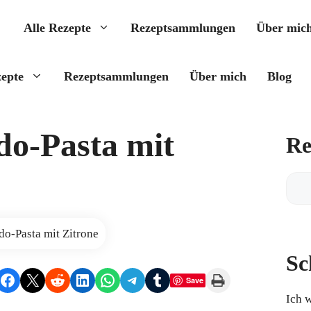
Alle Rezepte
Rezeptsammlungen
Über mic
zepte
Rezeptsammlungen
Über mich
Blog
do-Pasta mit
Re
Reze
find
Sc
Share on Facebook
Share on X
Share on Reddit
Share on LinkedIn
Share on WhatsApp
Share on Telegram
Share on Tumblr
Print this Page
Save
Ich 