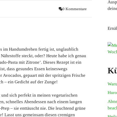
Ausp
deine
0 Kommentare
Ernä
s im Handumdrehen fertig ist, unglaublich
 Nährstoffe steckt, oder? Heute habe ich genau
do-Pasta mit Zitrone’. Dieses Rezept ist ein
Kü
ist, dass gesundes Essen keineswegs
r Avocados, gepaart mit der spritzigen Frische
h – ein Gedicht auf der Zunge!
Waru
Huro
ist und sich perfekt in meinen vegetarischen
Abne
ssen, schnelles Abendessen nach einem langen
beac
-Prep – sie enttäuscht nie. Die leuchtend grüne
er! Lasst uns gemeinsam diesen cremigen
Heil