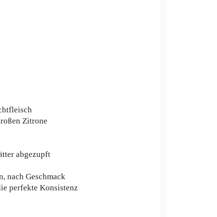
chtfleisch
großen Zitrone
ätter abgezupft
en, nach Geschmack
die perfekte Konsistenz