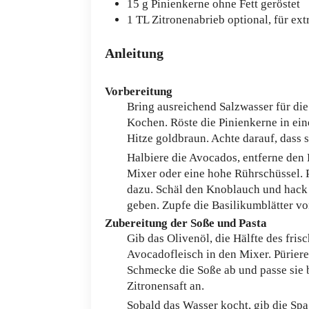
15
g
Pinienkerne
ohne Fett geröstet
1
TL
Zitronenabrieb
optional, für ext
Anleitung
Vorbereitung
Bring ausreichend Salzwasser für di
Kochen. Röste die Pinienkerne in eine
Hitze goldbraun. Achte darauf, dass si
Halbiere die Avocados, entferne den 
Mixer oder eine hohe Rührschüssel. P
dazu. Schäl den Knoblauch und hack 
geben. Zupfe die Basilikumblätter vo
Zubereitung der Soße und Pasta
Gib das Olivenöl, die Hälfte des fris
Avocadofleisch in den Mixer. Püriere a
Schmecke die Soße ab und passe sie b
Zitronensaft an.
Sobald das Wasser kocht, gib die Spa