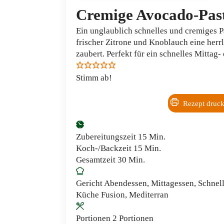
Cremige Avocado-Past
Ein unglaublich schnelles und cremiges P
frischer Zitrone und Knoblauch eine herrl
zaubert. Perfekt für ein schnelles Mittag
Stimm ab!
Rezept druc
Minuten
Zubereitungszeit
15
Min.
Minuten
Koch-/Backzeit
15
Min.
Minuten
Gesamtzeit
30
Min.
Gericht
Abendessen, Mittagessen, Schnel
Küche
Fusion, Mediterran
Portionen
2
Portionen