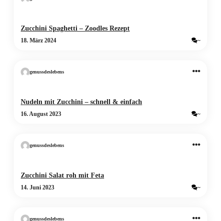
Zucchini Spaghetti – Zoodles Rezept
18. März 2024
~
genussdeslebens
Nudeln mit Zucchini – schnell & einfach
16. August 2023
~
genussdeslebens
Zucchini Salat roh mit Feta
14. Juni 2023
~
genussdeslebens