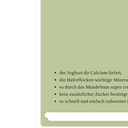
der Joghurt dir Calcium liefert,
die Haferflocken wichtige Minera
es durch das Mandelmus super cr
kein zusätzlicher Zucker benötig
es schnell und einfach zubereitet i