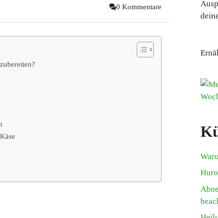
Ausp
0 Kommentare
deine
Ernä
 zubereiten?
n
Kü
 Käse
Waru
Huro
Abne
beac
Heil