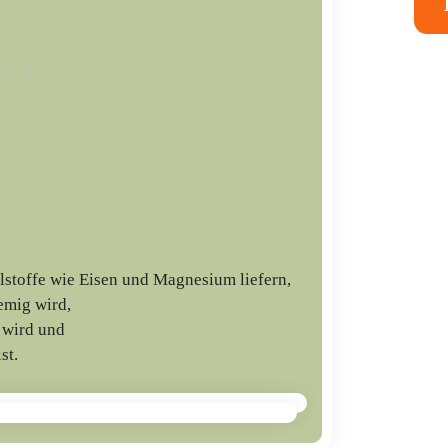
lstoffe wie Eisen und Magnesium liefern,
emig wird,
t wird und
st.