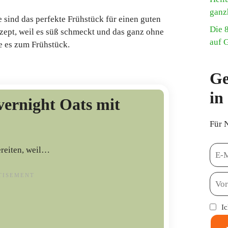
ganz
sind das perfekte Frühstück für einen guten
Die 
ezept, weil es süß schmeckt und das ganz ohne
auf 
e es zum Frühstück.
Ge
in
vernight Oats mit
Für 
ereiten, weil…
I