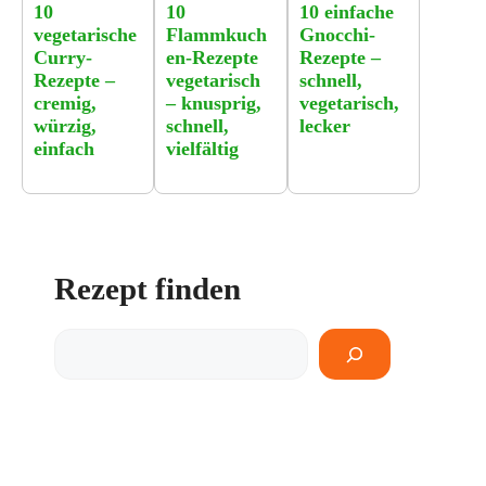
10
10
10 einfache
vegetarische
Flammkuch
Gnocchi-
Curry-
en-Rezepte
Rezepte –
Rezepte –
vegetarisch
schnell,
cremig,
– knusprig,
vegetarisch,
würzig,
schnell,
lecker
einfach
vielfältig
Rezept finden
Rezept
finden