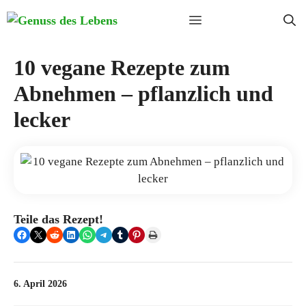
Zum
Menü
Inhalt
springen
10 vegane Rezepte zum
Abnehmen – pflanzlich und
lecker
Teile das Rezept!
Share on Facebook
Share on X
Share on Reddit
Share on LinkedIn
Share on WhatsApp
Share on Telegram
Share on Tumblr
Share on Pinterest
Print this Page
6. April 2026