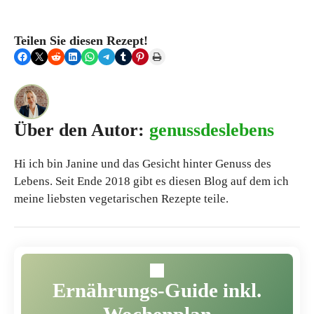
Teilen Sie diesen Rezept!
Share on Facebook
Share on X
Share on Reddit
Share on LinkedIn
Share on WhatsApp
Share on Telegram
Share on Tumblr
Share on Pinterest
Print this Page
Über den Autor:
genussdeslebens
Hi ich bin Janine und das Gesicht hinter Genuss des
Lebens. Seit Ende 2018 gibt es diesen Blog auf dem ich
meine liebsten vegetarischen Rezepte teile.
Ernährungs-Guide inkl.
Wochenplan