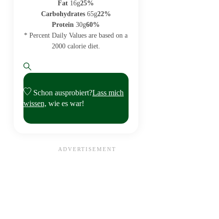
Fat
16g
25%
Carbohydrates
65g
22%
Protein
30g
60%
* Percent Daily Values are based on a
2000 calorie diet.
Schon ausprobiert?
Lass mich
wissen,
wie es war!