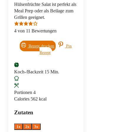
Hülsenfrüchte Salat ist perfekt als
Meal Prep oder als Beilage zum
Grillen geeignet.
4
von
11
Bewertungen
Rezept drucken
Pin
Rezept
Minuten
Koch-/Backzeit
15
Min.
Portionen
4
Calories
562
kcal
Zutaten
1x
2x
3x