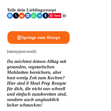
Teile dein Lieblingsrezept
Share on Facebook
Share on X
Share on Reddit
Share on LinkedIn
Share on WhatsApp
Share on Telegram
Share on Tumblr
Print this Page
Save
Springe zum Rezept
[ratemypost-result]
Du möchtest deinen Alltag mit
gesunden, vegetarischen
Mahlzeiten bereichern, aber
hast wenig Zeit zum Kochen?
Hier sind 8 Meal Prep Rezepte
für dich, die nicht nur schnell
und einfach zuzubereiten sind,
sondern auch unglaublich
lecker schmecken!