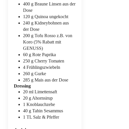
400
g
Braune Linsen
aus der
Dose
120
g
Quinoa
ungekocht
240
g
Kidneybohnen
aus
der Dose
200
g
Tofu Rosso
z.B. von
Koro (5% Rabatt mit
GENUSS)
60
g
Rote Paprika
250
g
Cherry Tomaten
4
Frühlingszwiebeln
260
g
Gurke
285
g
Mais
aus der Dose
Dressing
20
ml
Limettensaft
20
g
Ahornsirup
1
Knoblauchzehe
40
g
Tahin
Sesammus
1
TL
Salz & Pfeffer