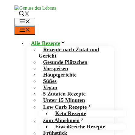
Zum
Inhalt
springen
Menü
Menü
Alle Rezepte
Rezepte nach Zutat und
Gericht
Gesunde Plätzchen
Vorspeisen
Hauptgerichte
Süßes
Vegan
5 Zutaten Rezepte
Unter 15 Minuten
Low Carb Rezepte
Keto Rezepte
zum Abnehmen
Eiweißreiche Rezepte
Frühstück