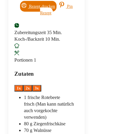
Rezept drucken
Pin
Rezept
Minuten
Zubereitungszeit
35
Min.
Minuten
Koch-/Backzeit
10
Min.
Portionen
1
Zutaten
1x
2x
3x
1
frische Rotebeete
frisch (Man kann natürlich
auch vorgekochte
verwenden)
80
g
Ziegenfrischkäse
70
g
Walnüsse