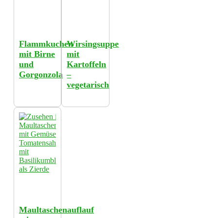
Flammkuchen
Wirsingsuppe
mit Birne
mit
und
Kartoffeln
Gorgonzola
–
vegetarisch
Maultaschenauflauf