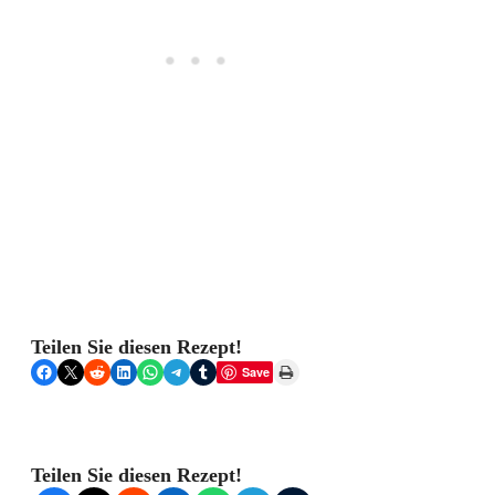
Teilen Sie diesen Rezept!
Share on Facebook
Share on X
Share on Reddit
Share on LinkedIn
Share on WhatsApp
Share on Telegram
Share on Tumblr
Print this Page
Save
Teilen Sie diesen Rezept!