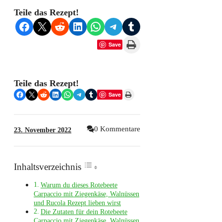
Teile das Rezept!
Share on Facebook
Share on X
Share on Reddit
Share on LinkedIn
Share on WhatsApp
Share on Telegram
Share on Tumblr
Print this Page
Save
Teile das Rezept!
Share on Facebook
Share on X
Share on Reddit
Share on LinkedIn
Share on WhatsApp
Share on Telegram
Share on Tumblr
Print this Page
Save
0 Kommentare
23. November 2022
Inhaltsverzeichnis
Warum du dieses Rotebeete
Carpaccio mit Ziegenkäse, Walnüssen
und Rucola Rezept lieben wirst
Die Zutaten für dein Rotebeete
Carpaccio mit Ziegenkäse, Walnüssen