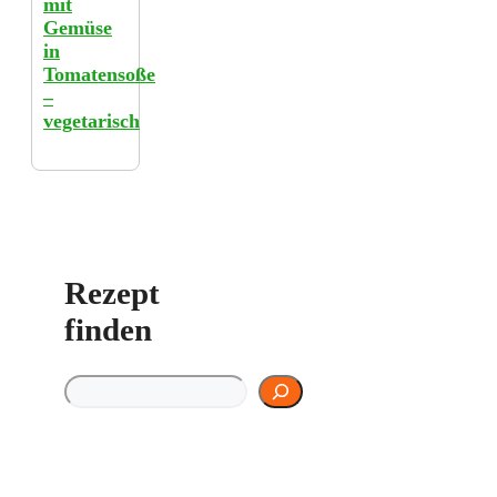
mit
Gemüse
in
Tomatensoße
–
vegetarisch
Rezept
finden
Rezept finden