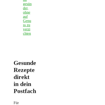
gesün
der,
ohne
auf
Genu
ss zu
verzi
chten
Gesunde
Rezepte
direkt
in dein
Postfach
Für