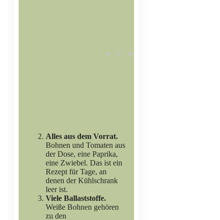
Alles aus dem Vorrat.
Bohnen und Tomaten aus
der Dose, eine Paprika,
eine Zwiebel. Das ist ein
Rezept für Tage, an
denen der Kühlschrank
leer ist.
Viele Ballaststoffe.
Weiße Bohnen gehören
zu den