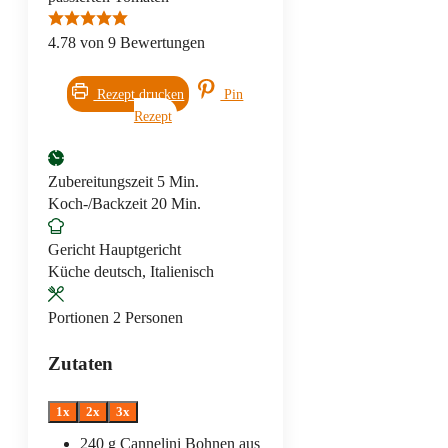
4.78
von
9
Bewertungen
Rezept drucken
Pin
Rezept
Minuten
Zubereitungszeit
5
Min.
Minuten
Koch-/Backzeit
20
Min.
Gericht
Hauptgericht
Küche
deutsch, Italienisch
Portionen
2
Personen
Zutaten
1x
2x
3x
240
g
Cannelini Bohnen
aus