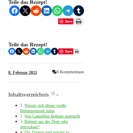
Teile das Rezept!
Share on Facebook
Share on X
Share on Reddit
Share on LinkedIn
Share on WhatsApp
Share on Telegram
Share on Tumblr
Print this Page
Save
Teile das Rezept!
Share on Facebook
Share on X
Share on Reddit
Share on LinkedIn
Share on WhatsApp
Share on Telegram
Share on Tumblr
Print this Page
Save
0 Kommentare
8. Februar 2021
Inhaltsverzeichnis
Warum sich dieser weiße
Bohneneintopf lohnt
Was Cannellini Bohnen ausmacht
Bohnen aus der Dose oder
getrocknet?
Die Zutaten und worauf es