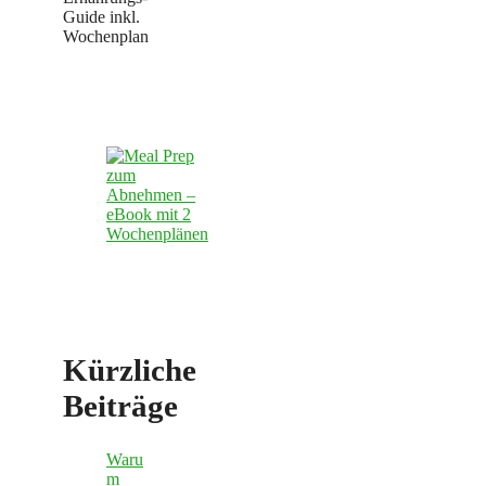
Guide inkl.
Wochenplan
Kürzliche
Beiträge
Waru
m