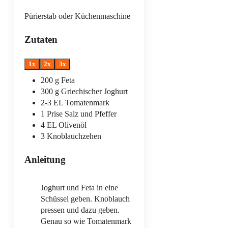
Pürierstab oder Küchenmaschine
Zutaten
1x
2x
3x
200
g
Feta
300
g
Griechischer Joghurt
2-3
EL
Tomatenmark
1
Prise
Salz und Pfeffer
4
EL
Olivenöl
3
Knoblauchzehen
Anleitung
Joghurt und Feta in eine
Schüssel geben. Knoblauch
pressen und dazu geben.
Genau so wie Tomatenmark