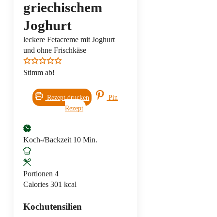
griechischem
Joghurt
leckere Fetacreme mit Joghurt
und ohne Frischkäse
Stimm ab!
Rezept drucken
Pin
Rezept
Minuten
Koch-/Backzeit
10
Min.
Portionen
4
Calories
301
kcal
Kochutensilien