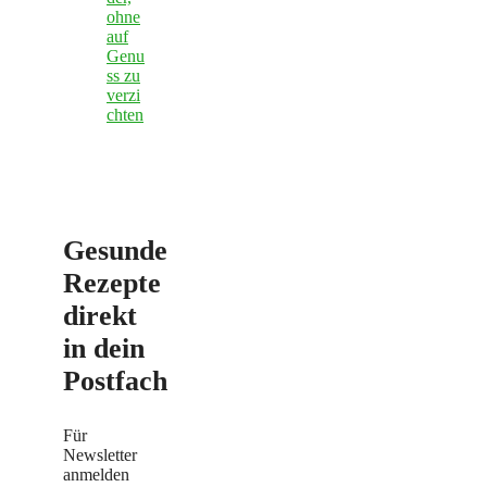
ohne
auf
Genu
ss zu
verzi
chten
Gesunde
Rezepte
direkt
in dein
Postfach
Für
Newsletter
anmelden