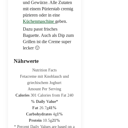
und Gewürze. Alle Zutaten
mit einem Pürierstab cremig
pürieren oder in eine
Küchenmaschine
geben.
Dazu passt frisches
Baguette. Auch als Dip zum
Grillen ist die Creme super
lecker 🙂
Nährwerte
Nutrition Facts
Fetacreme mit Knoblauch und
griechischem Joghurt
Amount Per Serving
Calories
301
Calories from Fat 240
% Daily Value*
Fat
26.7g
41%
Carbohydrates
4g
1%
Protein
10.5g
21%
* Percent Daily Values are based on a