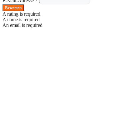
E-Mail-Adresse *
Bewerten
A rating is required
A name is required
An email is required