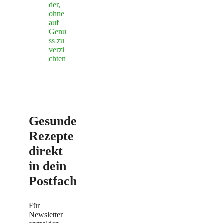
der,
ohne
auf
Genu
ss zu
verzi
chten
Gesunde
Rezepte
direkt
in dein
Postfach
Für
Newsletter