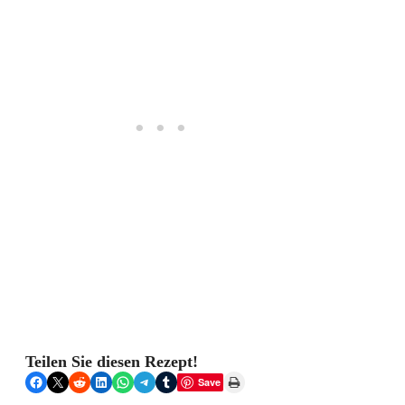
Teilen Sie diesen Rezept!
Share on Facebook
Share on X
Share on Reddit
Share on LinkedIn
Share on WhatsApp
Share on Telegram
Share on Tumblr
Print this Page
Save