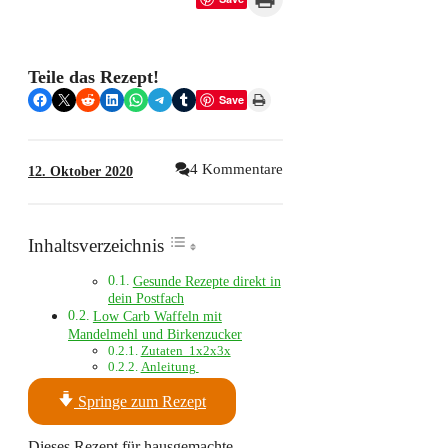
Teile das Rezept!
Share on Facebook
Share on X
Share on Reddit
Share on LinkedIn
Share on WhatsApp
Share on Telegram
Share on Tumblr
Print this Page
Save
4 Kommentare
12. Oktober 2020
Inhaltsverzeichnis
Gesunde Rezepte direkt in
dein Postfach
Low Carb Waffeln mit
Mandelmehl und Birkenzucker
Zutaten 1x2x3x
Anleitung
Springe zum Rezept
Dieses Rezept für hausgemachte