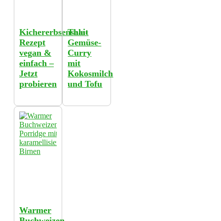
Kichererbsensalat
Thai-
Rezept
Gemüse-
vegan &
Curry
einfach –
mit
Jetzt
Kokosmilch
probieren
und Tofu
Warmer
Buchweizen-