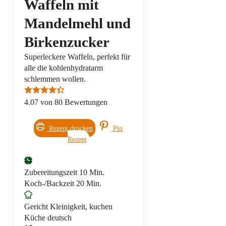
Waffeln mit
Mandelmehl und
Birkenzucker
Superleckere Waffeln, perfekt für
alle die kohlenhydratarm
schlemmen wollen.
4.07
von
80
Bewertungen
Rezept drucken
Pin
Rezept
Minuten
Zubereitungszeit
10
Min.
Minuten
Koch-/Backzeit
20
Min.
Gericht
Kleinigkeit, kuchen
Küche
deutsch