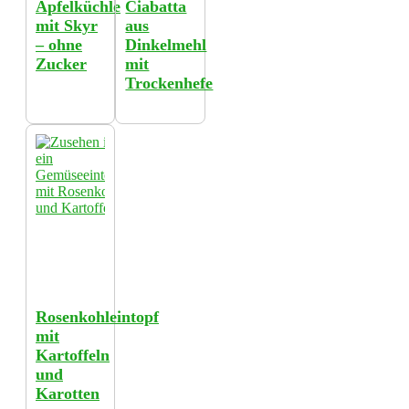
Apfelküchle
Ciabatta
mit Skyr
aus
– ohne
Dinkelmehl
Zucker
mit
Trockenhefe
Rosenkohleintopf
mit
Kartoffeln
und
Karotten