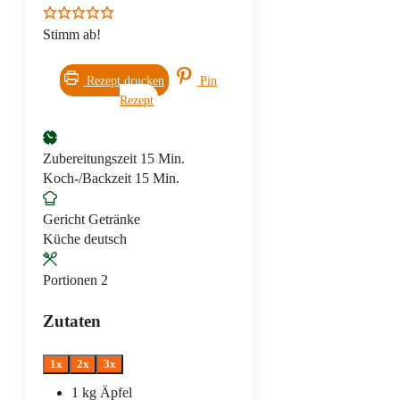
Stimm ab!
Rezept drucken
Pin
Rezept
Minuten
Zubereitungszeit
15
Min.
Minuten
Koch-/Backzeit
15
Min.
Gericht
Getränke
Küche
deutsch
Portionen
2
Zutaten
1x
2x
3x
1
kg
Äpfel