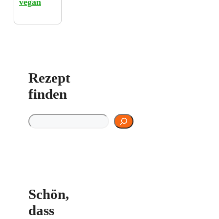
vegan
Rezept
finden
Rezept finden
Schön,
dass