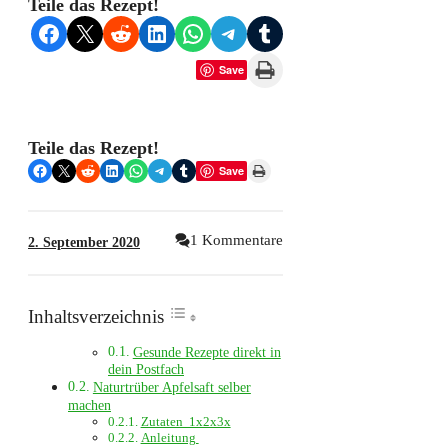
Teile das Rezept!
Share on Facebook
Share on X
Share on Reddit
Share on LinkedIn
Share on WhatsApp
Share on Telegram
Share on Tumblr
Print this Page
Save
Teile das Rezept!
Share on Facebook
Share on X
Share on Reddit
Share on LinkedIn
Share on WhatsApp
Share on Telegram
Share on Tumblr
Print this Page
Save
1 Kommentare
2. September 2020
Inhaltsverzeichnis
Gesunde Rezepte direkt in
dein Postfach
Naturtrüber Apfelsaft selber
machen
Zutaten 1x2x3x
Anleitung