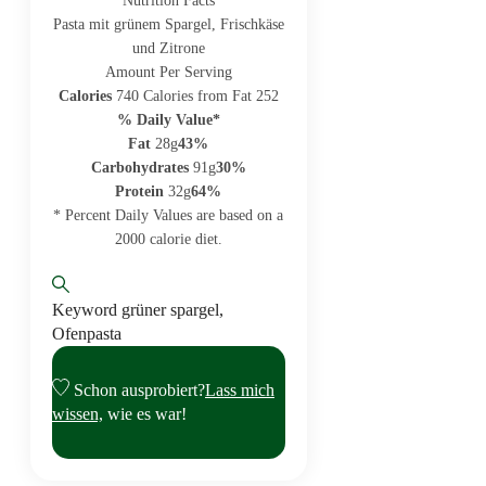
Pasta mit grünem Spargel, Frischkäse
und Zitrone
Amount Per Serving
Calories
740
Calories from Fat 252
% Daily Value*
Fat
28g
43%
Carbohydrates
91g
30%
Protein
32g
64%
* Percent Daily Values are based on a
2000 calorie diet.
Keyword
grüner spargel,
Ofenpasta
Schon ausprobiert?
Lass mich
wissen,
wie es war!