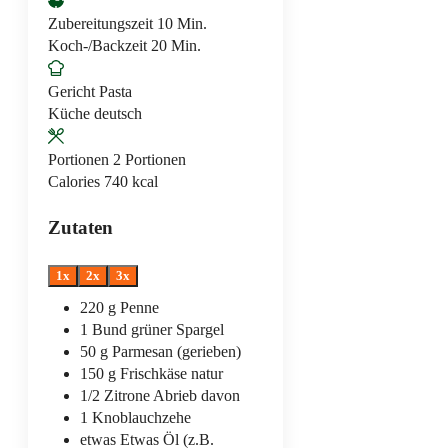
Minuten
Zubereitungszeit
10
Min.
Minuten
Koch-/Backzeit
20
Min.
Gericht
Pasta
Küche
deutsch
Portionen
2
Portionen
Calories
740
kcal
Zutaten
1x
2x
3x
220
g
Penne
1
Bund
grüner Spargel
50
g
Parmesan (gerieben)
150
g
Frischkäse natur
1/2
Zitrone
Abrieb davon
1
Knoblauchzehe
etwas
Etwas Öl (z.B.