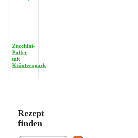
Zucchini-
Puffer
mit
Kräuterquark
Rezept
finden