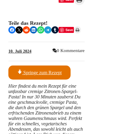
Teile das Rezept!
Share on Facebook
Share on X
Share on Reddit
Share on LinkedIn
Share on WhatsApp
Share on Telegram
Share on Tumblr
Print this Page
Save
0 Kommentare
10. Juli 2024
Springe zum Rezept
Hier findest du mein Rezept für eine
unfassbar cremige Zitronen-Spargel-
Pasta! In nur 30 Minuten zauberst Du
eine geschmackvolle, cremige Pasta,
die durch den grünen Spargel und den
erfrischenden Zitronenabrieb zu einem
wahren Gaumenschmaus wird. Perfekt
für ein schnelles, vegetarisches
Abendessen, das sowohl leicht als auch