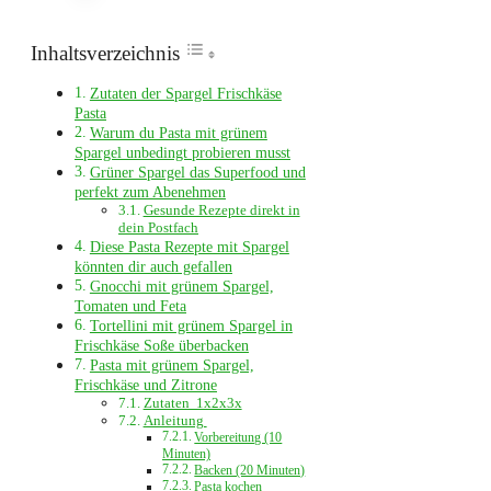
Inhaltsverzeichnis
Zutaten der Spargel Frischkäse
Pasta
Warum du Pasta mit grünem
Spargel unbedingt probieren musst
Grüner Spargel das Superfood und
perfekt zum Abenehmen
Gesunde Rezepte direkt in
dein Postfach
Diese Pasta Rezepte mit Spargel
könnten dir auch gefallen
Gnocchi mit grünem Spargel,
Tomaten und Feta
Tortellini mit grünem Spargel in
Frischkäse Soße überbacken
Pasta mit grünem Spargel,
Frischkäse und Zitrone
Zutaten 1x2x3x
Anleitung
Vorbereitung (10
Minuten)
Backen (20 Minuten)
Pasta kochen