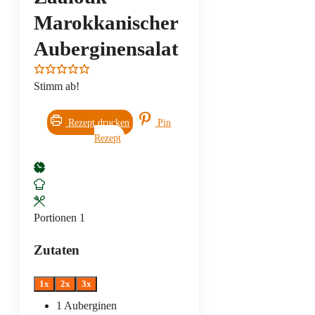
Marokkanischer
Auberginensalat
Stimm ab!
Rezept drucken
Pin
Rezept
Portionen
1
Zutaten
1x
2x
3x
1
Auberginen