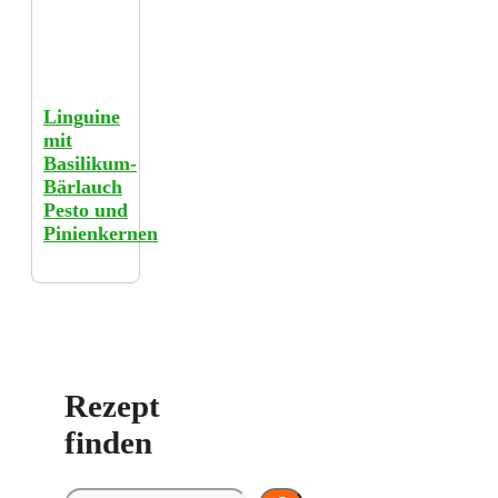
Linguine
mit
Basilikum-
Bärlauch
Pesto und
Pinienkernen
Rezept
finden
Rezept finden