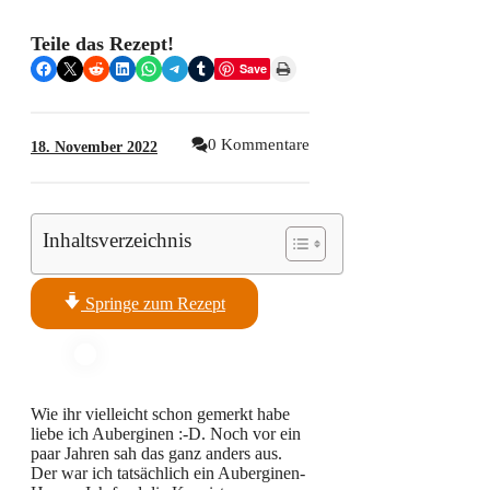
Teile das Rezept!
Share on Facebook
Share on X
Share on Reddit
Share on LinkedIn
Share on WhatsApp
Share on Telegram
Share on Tumblr
Print this Page
Save
0 Kommentare
18. November 2022
Inhaltsverzeichnis
Springe zum Rezept
Wie ihr vielleicht schon gemerkt habe
liebe ich Auberginen :-D. Noch vor ein
paar Jahren sah das ganz anders aus.
Der war ich tatsächlich ein Auberginen-