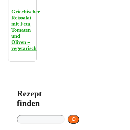
Griechischer
Reissalat
mit Feta,
Tomaten
und
Oliven –
vegetarisch
Rezept
finden
Rezept finden