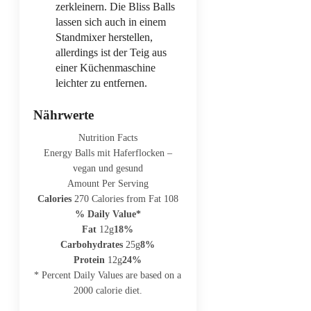
zerkleinern. Die Bliss Balls
lassen sich auch in einem
Standmixer herstellen,
allerdings ist der Teig aus
einer Küchenmaschine
leichter zu entfernen.
Nährwerte
Nutrition Facts
Energy Balls mit Haferflocken –
vegan und gesund
Amount Per Serving
Calories
270
Calories from Fat 108
% Daily Value*
Fat
12g
18%
Carbohydrates
25g
8%
Protein
12g
24%
* Percent Daily Values are based on a
2000 calorie diet.