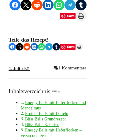
Share on Facebook
Share on X
Share on Reddit
Share on LinkedIn
Share on WhatsApp
Share on Telegram
Share on Tumblr
Print this Page
Save
Teile das Rezept!
Share on Facebook
Share on X
Share on Reddit
Share on LinkedIn
Share on WhatsApp
Share on Telegram
Share on Tumblr
Print this Page
Save
1 Kommentare
4. Juli 2021
Inhaltsverzeichnis
Energy Balls mit Haferflocken und
Mandelmus
Protein Balls mit Datteln
Bliss Balls Grundrezept
Bliss Balls Kalorien
Energy Balls mit Haferflocken –
vegan und gesund