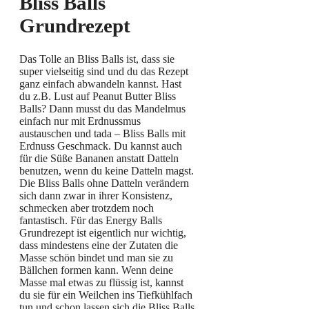
Bliss Balls
Grundrezept
Das Tolle an Bliss Balls ist, dass sie
super vielseitig sind und du das Rezept
ganz einfach abwandeln kannst. Hast
du z.B. Lust auf Peanut Butter Bliss
Balls? Dann musst du das Mandelmus
einfach nur mit Erdnussmus
austauschen und tada – Bliss Balls mit
Erdnuss Geschmack. Du kannst auch
für die Süße Bananen anstatt Datteln
benutzen, wenn du keine Datteln magst.
Die Bliss Balls ohne Datteln verändern
sich dann zwar in ihrer Konsistenz,
schmecken aber trotzdem noch
fantastisch. Für das Energy Balls
Grundrezept ist eigentlich nur wichtig,
dass mindestens eine der Zutaten die
Masse schön bindet und man sie zu
Bällchen formen kann. Wenn deine
Masse mal etwas zu flüssig ist, kannst
du sie für ein Weilchen ins Tiefkühlfach
tun und schon lassen sich die Bliss Balls