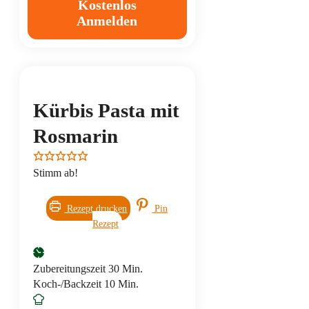
Kostenlos
Anmelden
Kürbis Pasta mit
Rosmarin
Stimm ab!
Rezept drucken
Pin
Rezept
Minuten
Zubereitungszeit
30
Min.
Minuten
Koch-/Backzeit
10
Min.