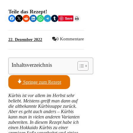
Teile das Rezept!
Share on Facebook
Share on X
Share on Reddit
Share on LinkedIn
Share on WhatsApp
Share on Telegram
Share on Tumblr
Print this Page
Save
0 Kommentare
22. Dezember 2022
Inhaltsverzeichnis
Springe zum Rezept
Kürbis ist vor allem im Herbst sehr
beliebt. Meistens greift man dann auf
die altbekannte Kürbissuppe zurück.
Aber es geht auch anders – Kürbis
kann man in vielen anderen Varianten
zubereiten. In diesem Rezept habe ich
einen Hokkaido Kürbis zu einer
cremigen Soße verarbeitet und einige