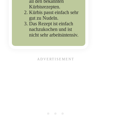
all den bekannten
Kürbisrezepten.
Kürbis passt einfach sehr
gut zu Nudeln.
Das Rezept ist einfach
nachzukochen und ist
nicht sehr arbeitsintensiv.