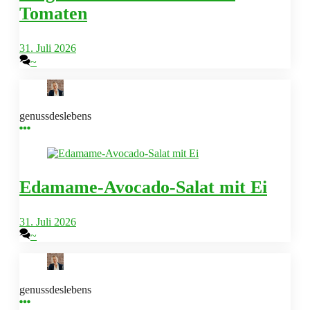
Tomaten
31. Juli 2026
~
genussdeslebens
Edamame-Avocado-Salat mit Ei
31. Juli 2026
~
genussdeslebens