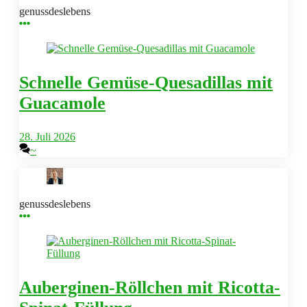
genussdeslebens
Schnelle Gemüse-Quesadillas mit
Guacamole
28. Juli 2026
~
genussdeslebens
Auberginen-Röllchen mit Ricotta-