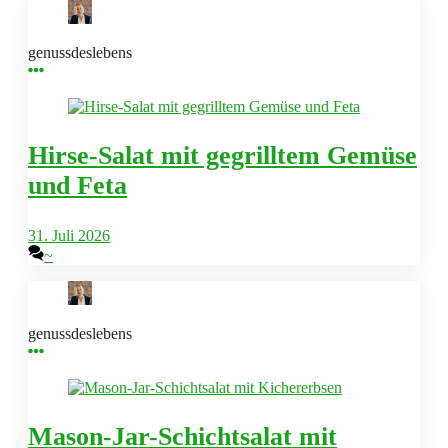
genussdeslebens
Hirse-Salat mit gegrilltem Gemüse
und Feta
31. Juli 2026
~
genussdeslebens
Mason-Jar-Schichtsalat mit