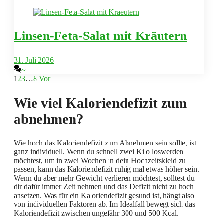
Linsen-Feta-Salat mit Kräutern
31. Juli 2026
~
1
2
3
…
8
Vor
Wie viel Kaloriendefizit zum
abnehmen?
Wie hoch das Kaloriendefizit zum Abnehmen sein sollte, ist
ganz individuell. Wenn du schnell zwei Kilo loswerden
möchtest, um in zwei Wochen in dein Hochzeitskleid zu
passen, kann das Kaloriendefizit ruhig mal etwas höher sein.
Wenn du aber mehr Gewicht verlieren möchtest, solltest du
dir dafür immer Zeit nehmen und das Defizit nicht zu hoch
ansetzen. Was für ein Kaloriendefizit gesund ist, hängt also
von individuellen Faktoren ab. Im Idealfall bewegt sich das
Kaloriendefizit zwischen ungefähr 300 und 500 Kcal.