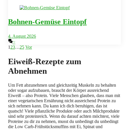
Bohnen-Gemüse Eintopf
4. August 2026
~
1
2
3
…
25
Vor
Eiweiß-Rezepte zum
Abnehmen
Um Fett abzunehmen und gleichzeitig Muskeln zu behalten
oder sogar aufzubauen, braucht der Körper ausreichend
Eiweiß – also Protein. Viele Menschen glauben, dass man mit
einer vegetarischen Ernährung nicht ausreichend Protein zu
sich nehmen kann. Da kann ich dich beruhigen, das ist
quatsch! Viele pflanzliche Produkte oder auch Milchprodukte
sind sehr proteinreich. Wenn du darauf achten möchtest, viele
Proteine zu dir zu nehmen, musst du unbedingt du unbedingt
die Low Carb-Frühstücksmuffins mit Ei, Spinat und