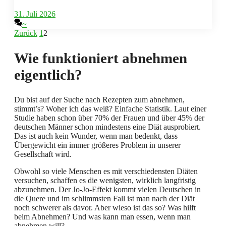
31. Juli 2026
~
Zurück
1
2
Wie funktioniert abnehmen
eigentlich?
Du bist auf der Suche nach Rezepten zum abnehmen,
stimmt’s? Woher ich das weiß? Einfache Statistik. Laut einer
Studie haben schon über 70% der Frauen und über 45% der
deutschen Männer schon mindestens eine Diät ausprobiert.
Das ist auch kein Wunder, wenn man bedenkt, dass
Übergewicht ein immer größeres Problem in unserer
Gesellschaft wird.
Obwohl so viele Menschen es mit verschiedensten Diäten
versuchen, schaffen es die wenigsten, wirklich langfristig
abzunehmen. Der Jo-Jo-Effekt kommt vielen Deutschen in
die Quere und im schlimmsten Fall ist man nach der Diät
noch schwerer als davor. Aber wieso ist das so? Was hilft
beim Abnehmen? Und was kann man essen, wenn man
abnehmen will?