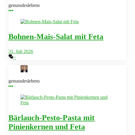
genussdeslebens
Bohnen-Mais-Salat mit Feta
31. Juli 2026
~
genussdeslebens
Bärlauch-Pesto-Pasta mit
Pinienkernen und Feta