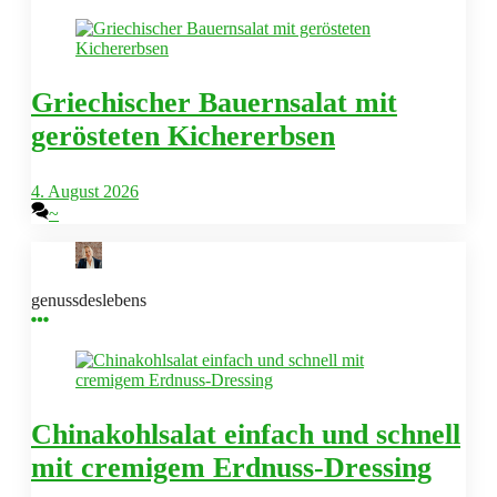
Griechischer Bauernsalat mit
gerösteten Kichererbsen
4. August 2026
~
genussdeslebens
Chinakohlsalat einfach und schnell
mit cremigem Erdnuss-Dressing