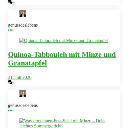
~
genussdeslebens
Quinoa-Tabbouleh mit Minze und
Granatapfel
31. Juli 2026
~
genussdeslebens