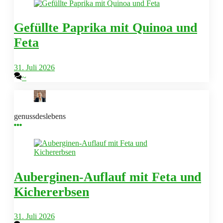
Gefüllte Paprika mit Quinoa und
Feta
31. Juli 2026
~
genussdeslebens
Auberginen-Auflauf mit Feta und
Kichererbsen
31. Juli 2026