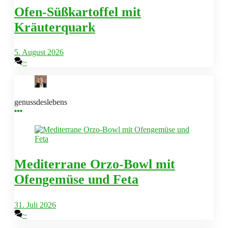
Ofen-Süßkartoffel mit
Kräuterquark
5. August 2026
~
genussdeslebens
Mediterrane Orzo-Bowl mit
Ofengemüse und Feta
31. Juli 2026
~