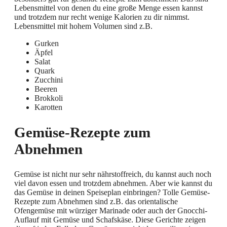
Lebensmittel von denen du eine große Menge essen kannst
und trotzdem nur recht wenige Kalorien zu dir nimmst.
Lebensmittel mit hohem Volumen sind z.B.
Gurken
Äpfel
Salat
Quark
Zucchini
Beeren
Brokkoli
Karotten
Gemüse-Rezepte zum
Abnehmen
Gemüse ist nicht nur sehr nährstoffreich, du kannst auch noch
viel davon essen und trotzdem abnehmen. Aber wie kannst du
das Gemüse in deinen Speiseplan einbringen? Tolle Gemüse-
Rezepte zum Abnehmen sind z.B. das orientalische
Ofengemüse mit würziger Marinade oder auch der Gnocchi-
Auflauf mit Gemüse und Schafskäse. Diese Gerichte zeigen