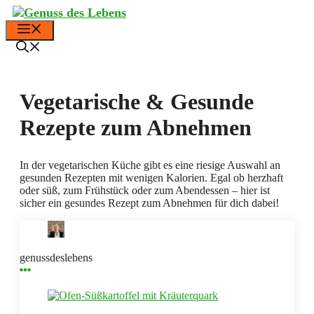
Zum
Inhalt
Menü
springen
Vegetarische & Gesunde
Rezepte zum Abnehmen
In der vegetarischen Küche gibt es eine riesige Auswahl an
gesunden Rezepten mit wenigen Kalorien. Egal ob herzhaft
oder süß, zum Frühstück oder zum Abendessen – hier ist
sicher ein gesundes Rezept zum Abnehmen für dich dabei!
genussdeslebens