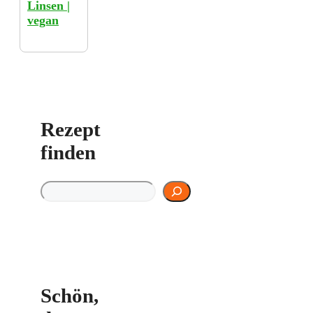
Linsen |
vegan
Rezept
finden
Rezept finden
Schön,