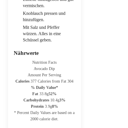
vermischen.
Knoblauch pressen und
hinzufügen.
Mit Salz und Pfeffer
würzen. Alles in eine
Schüssel geben.
Nährwerte
Nutrition Facts
Avocado Dip
Amount Per Serving
Calories
377
Calories from Fat 304
% Daily Value*
Fat
33.8g
52%
Carbohydrates
10.4g
3%
Protein
3.9g
8%
* Percent Daily Values are based on a
2000 calorie diet.