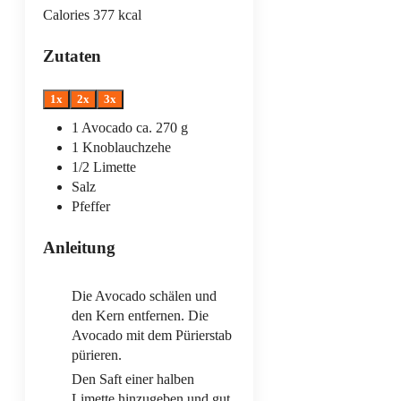
Calories
377
kcal
Zutaten
1x
2x
3x
1
Avocado
ca. 270 g
1
Knoblauchzehe
1/2
Limette
Salz
Pfeffer
Anleitung
Die Avocado schälen und
den Kern entfernen. Die
Avocado mit dem Pürierstab
pürieren.
Den Saft einer halben
Limette hinzugeben und gut