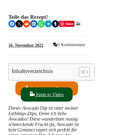
Teile das Rezept!
Share on Facebook
Share on X
Share on Reddit
Share on LinkedIn
Share on WhatsApp
Share on Telegram
Share on Tumblr
Print this Page
Save
0 Kommentare
16. November 2022
Inhaltsverzeichnis
Springe zum Rezept
Jump to Video
Dieser Avocado Dip ist einer meiner
Lieblings-Dips. Denn ich liebe
Avocados! Diese wunderbare nussig
schmeckende Frucht (ja, Avocado ist
kein Gemüse) eignet sich perfekt für