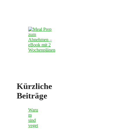
Kürzliche
Beiträge
Waru
m
sind
veget