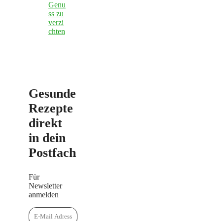
Genu
ss zu
verzi
chten
Gesunde
Rezepte
direkt
in dein
Postfach
Für
Newsletter
anmelden