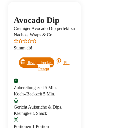
Avocado Dip
Cremiger Avocado Dip perfekt zu
Nachos, Wraps & Co.
Stimm ab!
Rezept drucken
Pin
Rezept
Minuten
Zubereitungszeit
5
Min.
Minuten
Koch-/Backzeit
5
Min.
Gericht
Aufstriche & Dips,
Kleinigkeit, Snack
Portionen
1
Portion