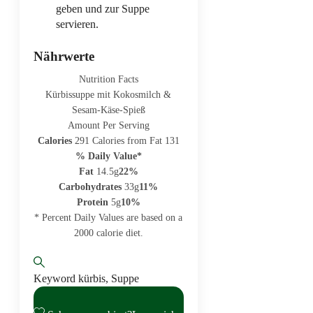
geben und zur Suppe
servieren.
Nährwerte
Nutrition Facts
Kürbissuppe mit Kokosmilch &
Sesam-Käse-Spieß
Amount Per Serving
Calories
291
Calories from Fat 131
% Daily Value*
Fat
14.5g
22%
Carbohydrates
33g
11%
Protein
5g
10%
* Percent Daily Values are based on a
2000 calorie diet.
Keyword
kürbis, Suppe