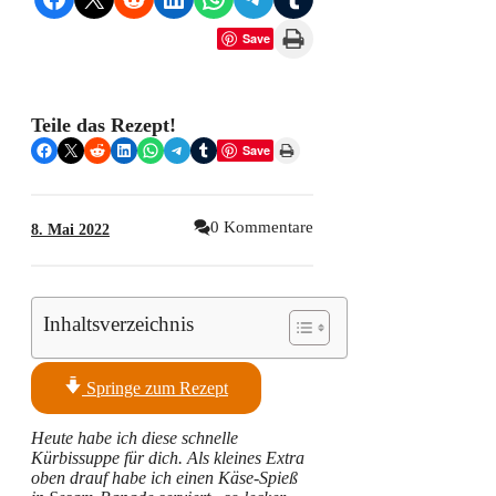
Print this Page
Save
Teile das Rezept!
Share on Facebook
Share on X
Share on Reddit
Share on LinkedIn
Share on WhatsApp
Share on Telegram
Share on Tumblr
Print this Page
Save
0 Kommentare
8. Mai 2022
Inhaltsverzeichnis
Springe zum Rezept
Heute habe ich diese schnelle
Kürbissuppe für dich. Als kleines Extra
oben drauf habe ich einen Käse-Spieß