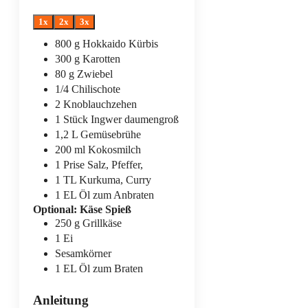
1x
2x
3x
800
g
Hokkaido Kürbis
300
g
Karotten
80
g
Zwiebel
1/4
Chilischote
2
Knoblauchzehen
1
Stück
Ingwer
daumengroß
1,2
L
Gemüsebrühe
200
ml
Kokosmilch
1
Prise
Salz, Pfeffer,
1
TL
Kurkuma, Curry
1
EL
Öl zum Anbraten
Optional: Käse Spieß
250
g
Grillkäse
1
Ei
Sesamkörner
1
EL
Öl zum Braten
Anleitung