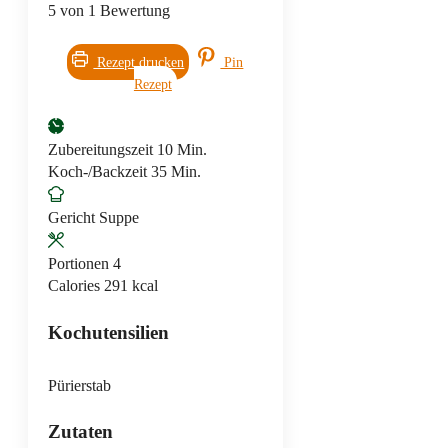
5
von 1 Bewertung
Rezept drucken
Pin
Rezept
Minuten
Zubereitungszeit
10
Min.
Minuten
Koch-/Backzeit
35
Min.
Gericht
Suppe
Portionen
4
Calories
291
kcal
Kochutensilien
Pürierstab
Zutaten