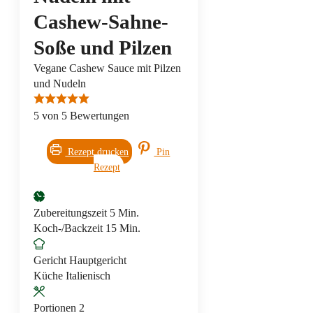
Cashew-Sahne-
Soße und Pilzen
Vegane Cashew Sauce mit Pilzen
und Nudeln
5
von
5
Bewertungen
Rezept drucken
Pin
Rezept
Minuten
Zubereitungszeit
5
Min.
Minuten
Koch-/Backzeit
15
Min.
Gericht
Hauptgericht
Küche
Italienisch
Portionen
2