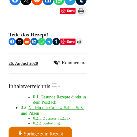
Print this Page
Save
Teile das Rezept!
Share on Facebook
Share on X
Share on Reddit
Share on LinkedIn
Share on WhatsApp
Share on Telegram
Share on Tumblr
Print this Page
Save
2 Kommentare
26. August 2020
Inhaltsverzeichnis
Gesunde Rezepte direkt in
dein Postfach
Nudeln mit Cashew-Sahne-Soße
und Pilzen
Zutaten 1x2x3x
Anleitung
Springe zum Rezept