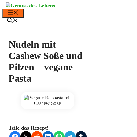
Zum
Inhalt
Menü
springen
Nudeln mit
Cashew Soße und
Pilzen – vegane
Pasta
Teile das Rezept!
Share on Facebook
Share on X
Share on Reddit
Share on LinkedIn
Share on WhatsApp
Share on Telegram
Share on Tumblr