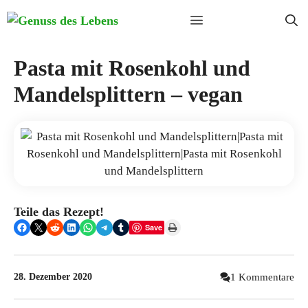
Zum
Menü
Inhalt
springen
Pasta mit Rosenkohl und
Mandelsplittern – vegan
Teile das Rezept!
Share on Facebook
Share on X
Share on Reddit
Share on LinkedIn
Share on WhatsApp
Share on Telegram
Share on Tumblr
Print this Page
Save
28. Dezember 2020
1 Kommentare