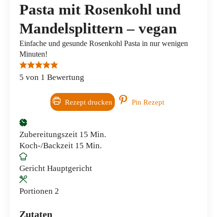
Pasta mit Rosenkohl und
Mandelsplittern – vegan
Einfache und gesunde Rosenkohl Pasta in nur wenigen
Minuten!
5
von 1 Bewertung
Rezept drucken
Pin Rezept
Minuten
Zubereitungszeit
15
Min.
Minuten
Koch-/Backzeit
15
Min.
Gericht
Hauptgericht
Portionen
2
Zutaten