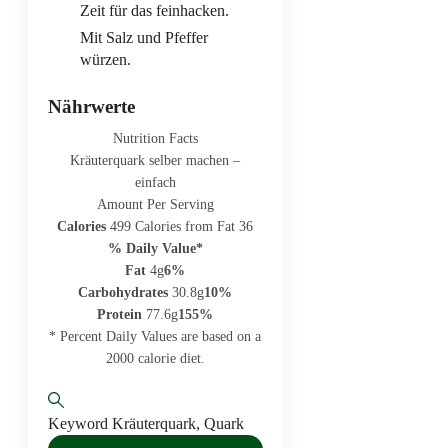
Zeit für das feinhacken.
Mit Salz und Pfeffer
würzen.
Nährwerte
Nutrition Facts
Kräuterquark selber machen –
einfach
Amount Per Serving
Calories
499
Calories from Fat 36
% Daily Value*
Fat
4g
6%
Carbohydrates
30.8g
10%
Protein
77.6g
155%
* Percent Daily Values are based on a
2000 calorie diet.
Keyword
Kräuterquark, Quark