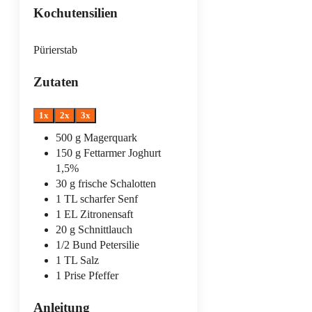
Kochutensilien
Pürierstab
Zutaten
1x
2x
3x
500
g
Magerquark
150
g
Fettarmer Joghurt
1,5%
30
g
frische Schalotten
1
TL
scharfer Senf
1
EL
Zitronensaft
20
g
Schnittlauch
1/2
Bund
Petersilie
1
TL
Salz
1
Prise
Pfeffer
Anleitung