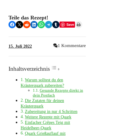
Teile das Rezept!
Share on Facebook
Share on X
Share on Reddit
Share on LinkedIn
Share on WhatsApp
Share on Telegram
Share on Tumblr
Print this Page
Save
1 Kommentare
15. Juli 2022
Inhaltsverzeichnis
Warum solltest du den
Kräuterquark zubereiten?
Gesunde Rezepte direkt in
dein Postfach
Die Zutaten für deinen
Kräuterquark
Zubereitung in nur 4 Schritten
Weitere Rezepte mit Quark
Einfacher Crêpes Teig mit
Heidelbeer-Quark
Quark Grießauflauf mit