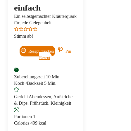
einfach
Ein selbstgemachter Kräuterquark
für jede Gelegenheit.
Stimm ab!
Rezept drucken
Pin
Rezept
Minuten
Zubereitungszeit
10
Min.
Minuten
Koch-/Backzeit
5
Min.
Gericht
Abendessen, Aufstriche
& Dips, Frühstück, Kleinigkeit
Portionen
1
Calories
499
kcal