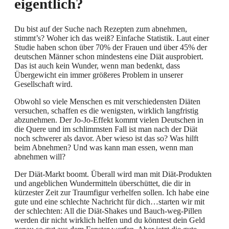
eigentlich?
Du bist auf der Suche nach Rezepten zum abnehmen,
stimmt’s? Woher ich das weiß? Einfache Statistik. Laut einer
Studie haben schon über 70% der Frauen und über 45% der
deutschen Männer schon mindestens eine Diät ausprobiert.
Das ist auch kein Wunder, wenn man bedenkt, dass
Übergewicht ein immer größeres Problem in unserer
Gesellschaft wird.
Obwohl so viele Menschen es mit verschiedensten Diäten
versuchen, schaffen es die wenigsten, wirklich langfristig
abzunehmen. Der Jo-Jo-Effekt kommt vielen Deutschen in
die Quere und im schlimmsten Fall ist man nach der Diät
noch schwerer als davor. Aber wieso ist das so? Was hilft
beim Abnehmen? Und was kann man essen, wenn man
abnehmen will?
Der Diät-Markt boomt. Überall wird man mit Diät-Produkten
und angeblichen Wundermitteln überschüttet, die dir in
kürzester Zeit zur Traumfigur verhelfen sollen. Ich habe eine
gute und eine schlechte Nachricht für dich…starten wir mit
der schlechten: All die Diät-Shakes und Bauch-weg-Pillen
werden dir nicht wirklich helfen und du könntest dein Geld